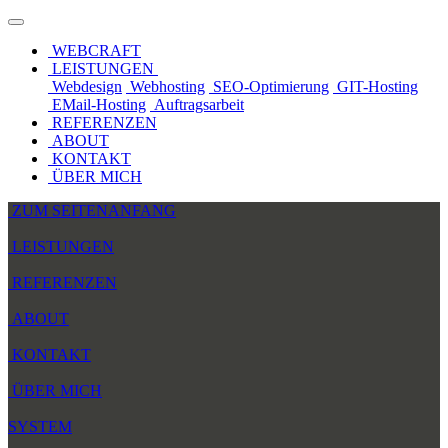
WEBCRAFT
LEISTUNGEN
Webdesign
Webhosting
SEO-Optimierung
GIT-Hosting
EMail-Hosting
Auftragsarbeit
REFERENZEN
ABOUT
KONTAKT
ÜBER MICH
ZUM SEITENANFANG
LEISTUNGEN
REFERENZEN
ABOUT
KONTAKT
ÜBER MICH
SYSTEM